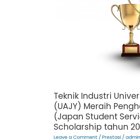
Jaya
Yogyakarta
(UAJY)
Meraih
Penghargaan
Beasiswa
JASSO
(Japan
Student
Service
Organization)
Scholarship
Teknik Industri Univ
tahun
2023
(UAJY) Meraih Peng
(Japan Student Servi
Scholarship tahun 2
Leave a Comment
/
Prestasi
/
admi