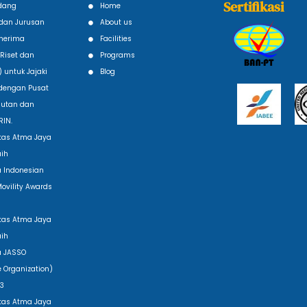
Sertifikasi
idang
Home
Y dan Jurusan
About us
enerima
Facilities
Riset dan
Programs
) untuk Jajaki
Blog
 dengan Pusat
njutan dan
RIN.
sitas Atma Jaya
aih
 Indonesian
Movility Awards
sitas Atma Jaya
aih
a JASSO
 Organization)
23
sitas Atma Jaya