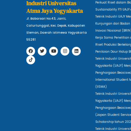
Industri Universitas
Perkuat Riset dalam B
Atma Jaya Yogyakarta
Sustainability FTI UAJ
Teknik Industri UAJY M
Jl. Babarsari No.43, Janti,
Kunjungan dari Badan 
Caturtunggal, Kec. Depok, Kabupaten
Inovasi Nasional (BRIN
Sleman, Daerah Istimewa Yogyakarta
Kerja Sama Penelitian
55281
Riset Produksi Berkela
F
T
T
Y
I
L
Penilaian Daur Hidup B
a
i
w
o
n
i
c
k
i
u
s
n
Teknik Industri Univer
e
t
t
t
t
k
b
o
t
u
a
e
Yogyakarta (UAJY) Mer
o
k
e
b
g
d
Penghargaan Beasiswa
o
r
e
r
i
k
a
n
International Student 
m
(IISMA)
Teknik Industri Univer
Yogyakarta (UAJY) Mer
Penghargaan Beasisw
(Japan Student Service
Scholarship tahun 20
Teknik Industri Univer