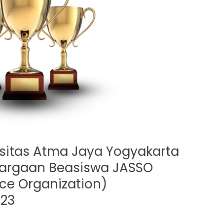
ersitas Atma Jaya Yogyakarta
hargaan Beasiswa JASSO
ce Organization)
023
n