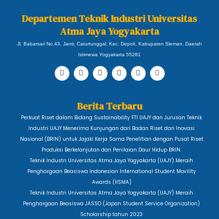
Departemen Teknik Industri Universitas
Atma Jaya Yogyakarta
Jl. Babarsari No.43, Janti, Caturtunggal, Kec. Depok, Kabupaten Sleman, Daerah
Istimewa Yogyakarta 55281
F
T
Y
I
L
T
a
w
o
n
i
i
c
i
u
s
n
k
e
t
t
t
k
t
b
t
u
a
e
o
Berita Terbaru
o
e
b
g
d
k
o
r
e
r
i
Perkuat Riset dalam Bidang Sustainability FTI UAJY dan Jurusan Teknik
k
a
n
m
Industri UAJY Menerima Kunjungan dari Badan Riset dan Inovasi
Nasional (BRIN) untuk Jajaki Kerja Sama Penelitian dengan Pusat Riset
Produksi Berkelanjutan dan Penilaian Daur Hidup BRIN.
Teknik Industri Universitas Atma Jaya Yogyakarta (UAJY) Meraih
Penghargaan Beasiswa Indonesian International Student Movility
Awards (IISMA)
Teknik Industri Universitas Atma Jaya Yogyakarta (UAJY) Meraih
Penghargaan Beasiswa JASSO (Japan Student Service Organization)
Scholarship tahun 2023