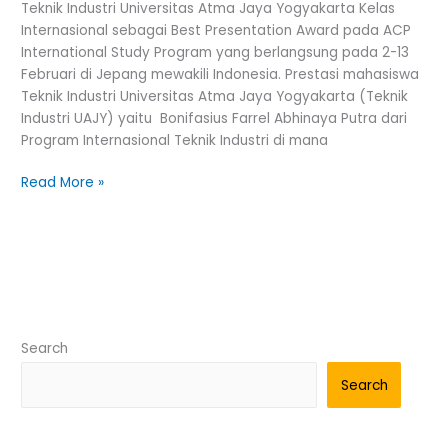
Teknik Industri Universitas Atma Jaya Yogyakarta Kelas
Meraih
Internasional sebagai Best Presentation Award pada ACP
Penghargaan
International Study Program yang berlangsung pada 2-13
Terbaik
Februari di Jepang mewakili Indonesia. Prestasi mahasiswa
di
Teknik Industri Universitas Atma Jaya Yogyakarta (Teknik
Jepang
Industri UAJY) yaitu Bonifasius Farrel Abhinaya Putra dari
Program Internasional Teknik Industri di mana
Read More »
Search
Search