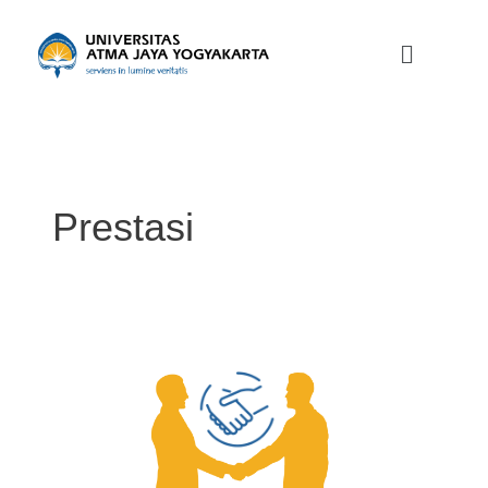
Skip
to
Menu
content
Prestasi
Teknik
Industri
Universitas
Atma
Jaya
Yogyakarta
(UAJY)